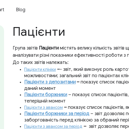
art
Blog
Пацієнти
Група звітів
Пацієнти
містять велику кількість звітів 
аналізувати різні показники ефективності роботи з 
До таких звітів належать:
–
- звіт, який виконує роль карт
Пацієнти клініки
можливостями; загальний звіт по пацієнтах клін
Пацієнти з депозитами
–
показує список пацієнт
даний момент
Пацієнти боржники
– показує список пацієнтів,
теперішній момент
–
показує список пацієнтів, 
Пацієнти з авансом
Пацієнти боржники за період
– звіт дозволяє п
заборгованість перед клінікою за обраний пер
–
звіт дозволяє пере
Пацієнти з авансом за період