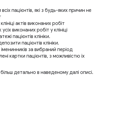
всіх пацієнтів, які з будь-яких причин не
т
 клініці актів виконаних робіт
усіх виконаних робіт у клініці
атежі пацієнтів клініки.
депозити пацієнтів клініки.
х іменинників за вибраний період
алені картки пацієнтів, з можливістю їх
більш детально в наведеному далі описі.