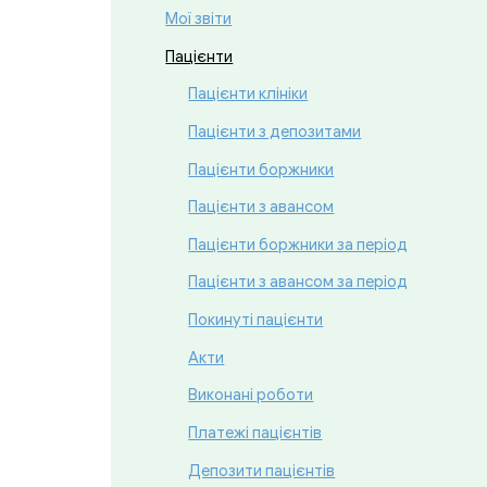
Мої звіти
Пацієнти
Пацієнти клініки
Пацієнти з депозитами
Пацієнти боржники
Пацієнти з авансом
Пацієнти боржники за період
Пацієнти з авансом за період
Покинуті пацієнти
Акти
Виконані роботи
Платежі пацієнтів
Депозити пацієнтів