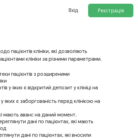
Реєстрація
Вхід
щодо пацієнтів клініки, які дозволяють
пацієнтами клініки за різними параметрами.
отеки пацієнтів з розширеними
іки
ів у яких є відкритий депозит у клініці на
 у яких є заборгованість перед клінікою на
які мають аванс на даний момент.
ереглянути дані по пацієнтах, які мають
іод
глянути дані по пацієнтах, які вносили