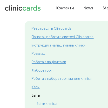
Контакти
News
St
Реєстрація в Cliniccards
Початок роботи в системі Cliniccards
Інструкція з налаштувань клініки
Розклад
Робота з пацієнтами
Лабораторія
Робота з лабораторіями для клініки
Каси
Звіти
Звіти клініки