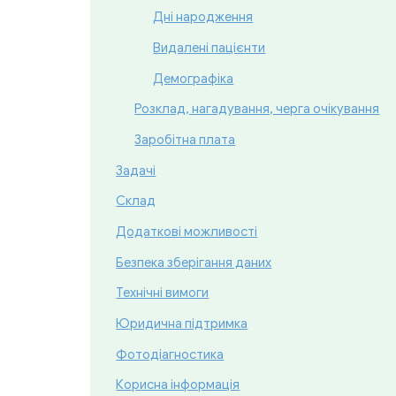
Дні народження
Видалені пацієнти
Демографіка
Розклад, нагадування, черга очікування
Заробітна плата
Задачі
Cклад
Додаткові можливості
Безпека зберігання даних
Технічні вимоги
Юридична підтримка
Фотодіагностика
Корисна інформація