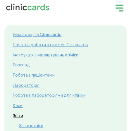
Реєстрація в Cliniccards
Початок роботи в системі Cliniccards
Інструкція з налаштувань клініки
Розклад
Робота з пацієнтами
Лабораторія
Робота з лабораторіями для клініки
Каси
Звіти
Звіти клініки