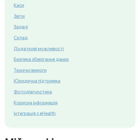
Каси
Звіти
Задачі
Cклад
Додаткові можливості
Безпека зберігання даних
Технічні вимоги
Юридична підтримка
Фотодіагностика
Корисна інформація
Інтеграція з eHealth