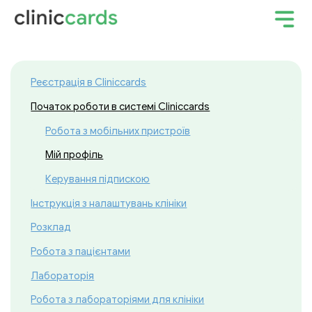
Реєстрація в Cliniccards
Початок роботи в системі Cliniccards
Робота з мобільних пристроїв
Мій профіль
Керування підпискою
Інструкція з налаштувань клініки
Розклад
Робота з пацієнтами
Лабораторія
Робота з лабораторіями для клініки