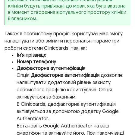
клініки будуть прив'язані до мови, яка була вказана
в момент створення віртуального простору клініки
її власником.
Також в особистому профілі користувач має змогу
налаштувати або змінити персональні параметри
роботи системи Cliniccards, такі як:
Ім'я прізвище
Номер телефону
Двофакторна аутентифікація
Опція
Двофакторна автентифікація
дозволяє
налаштувати додатковий рівень захисту
особистого профілю користувача. Опція
активується за бажанням.
В Cliniccards, двофакторна аутентифікація
активується за допомогою додатку Google
Authenticator.
Встановіть Google Authenticator на ваш
смартфон та активуйте його. При такому виді