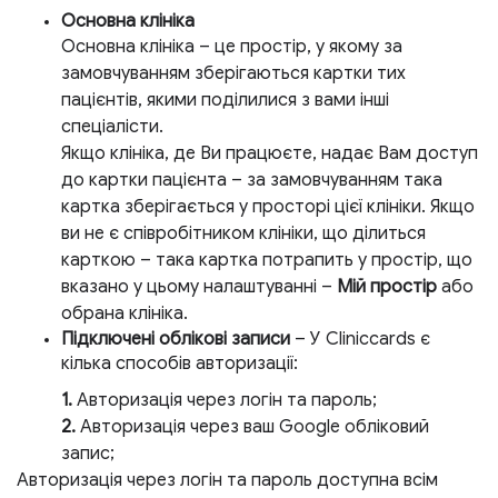
Основна клініка
Основна клініка – це простір, у якому за
замовчуванням зберігаються картки тих
пацієнтів, якими поділилися з вами інші
спеціалісти.
Якщо клініка, де Ви працюєте, надає Вам доступ
до картки пацієнта – за замовчуванням така
картка зберігається у просторі цієї клініки. Якщо
ви не є співробітником клініки, що ділиться
карткою – така картка потрапить у простір, що
вказано у цьому налаштуванні
–
Мій простір
або
обрана клініка.
Підключені облікові записи
– У Cliniccards є
кілька способів авторизації:
1.
Авторизація через логін та пароль;
2.
Авторизація через ваш Google обліковий
запис;
Авторизація через логін та пароль доступна всім