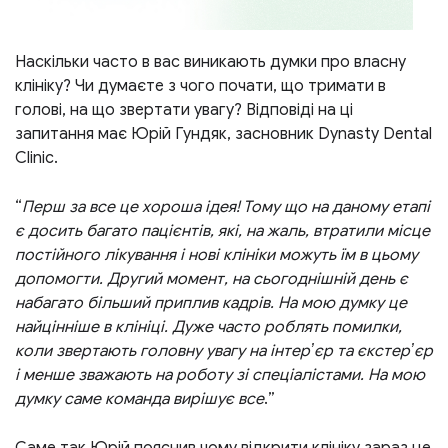
Наскільки часто в вас виникають думки про власну
клініку? Чи думаєте з чого почати, що тримати в
голові, на що звертати увагу? Відповіді на ці
запитання має Юрій Гундяк, засновник Dynasty Dental
Clinic.
“
Перш за все це хороша ідея! Тому що на даному етапі
є досить багато пацієнтів, які, на жаль, втратили місце
постійного лікування і нові клініки можуть їм в цьому
допомогти. Другий момент, на сьогоднішній день є
набагато більший приплив кадрів. На мою думку це
найцінніше в клініці. Дуже часто роблять помилки,
коли звертають головну увагу на інтерʼєр та єкстерʼєр
і менше зважають на роботу зі спеціалістами. На мою
думку саме команда вирішує все
.”