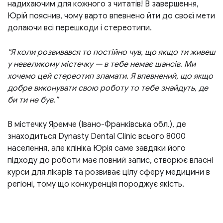
надихаючим для кожного з читатів! В завершення,
Юрій пояснив, чому варто впевнено йти до своєї мети
долаючи всі перешкоди і стереотипи.
“Я коли розвивався то постійно чув, що якщо ти живеш
у невеликому містечку
— в тебе немає шансів. Ми
хочемо цей стереотип зламати. Я впевнений, що якщо
добре виконувати свою роботу то тебе знайдуть, де
би ти не був.”
В містечку Яремче (Івано-Франківська обл.), де
знаходиться Dynasty Dental Clinic всього 8000
населення, але клініка Юрія саме завдяки його
підходу до роботи має повний запис, створює власні
курси для лікарів та розвиває цілу сферу медицини в
регіоні, тому що конкуренція породжує якість.