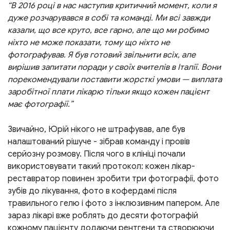
“В 2016 році в нас наступив критичний момент, коли я
дуже розчарувався в собі та команді. Ми всі завжди
казали, що все круто, все гарно, але що ми робимо
ніхто не може показати, тому що ніхто не
фотографував. Я був готовий звільнити всіх, але
вирішив запитати поради у своїх вчителів в Італії. Вони
порекомендували поставити жорсткі умови — виплата
заробітної плати лікарю тільки якщо кожен пацієнт
має фотографії.”
Звичайно, Юрій нікого не штрафував, але був
налаштований рішуче - зібрав команду і провів
серйозну розмову. Після чого в клініці почали
використовувати такий протокол: кожен лікар-
реставратор повинен зробити три фотографії, фото
зубів до лікування, фото в кофердамі після
травильного гелю і фото з інклюзивним папером. Але
зараз лікарі вже роблять до десяти фотографій
кожному пацієнту додаючи рентгени та створюючи