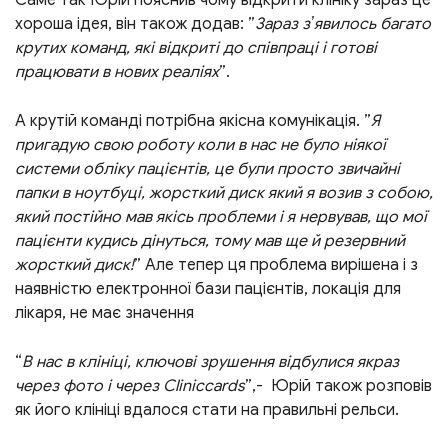
Саме так Юрій пояснив чому відкрити клініку зараз це
хороша ідея, він також додав: ”
Зараз зʼявилось багато
крутих команд, які відкриті до співпраці і готові
працювати в нових реаліях
”.
А крутій команді потрібна якісна комунікація. ”
Я
пригадую свою роботу коли в нас не було ніякої
системи обліку пацієнтів, це були просто звичайні
папки в ноутбуці, жорсткий диск який я возив з собою,
який постійно мав якісь проблеми і я нервував, що мої
пацієнти кудись дінуться, тому мав ще й резервний
жорсткий диск!
” Але тепер ця проблема вирішена і з
наявністю електронної бази пацієнтів, локація для
лікаря, не має значення
“
В нас в клініці, ключові зрушення відбулися якраз
через фото і через Cliniccards
”,- Юрій також розповів
як його клініці вдалося стати на правильні рельси.