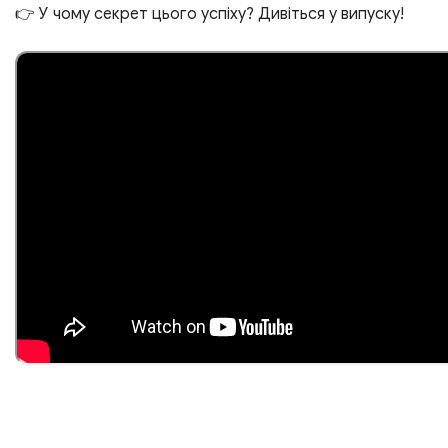
👉 У чому секрет цього успіху? Дивіться у випуску!