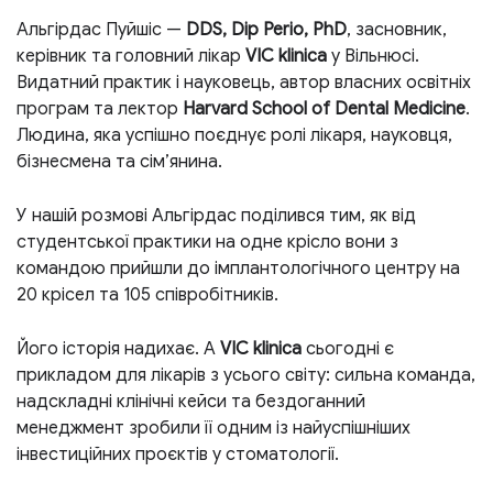
Альгірдас Пуйшіс —
DDS, Dip Perio, PhD
, засновник,
керівник та головний лікар
VIC klinica
у Вільнюсі.
Видатний практик і науковець, автор власних освітніх
програм та лектор
Harvard School of Dental Medicine
.
Людина, яка успішно поєднує ролі лікаря, науковця,
бізнесмена та сім’янина.
У нашій розмові Альгірдас поділився тим, як від
студентської практики на одне крісло вони з
командою прийшли до імплантологічного центру на
20 крісел та 105 співробітників.
Його історія надихає. А
VIC klinica
сьогодні є
прикладом для лікарів з усього світу: сильна команда,
надскладні клінічні кейси та бездоганний
менеджмент зробили її одним із найуспішніших
інвестиційних проєктів у стоматології.