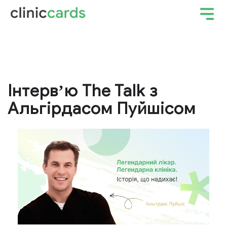
Інтервʼю The Talk з
Альгірдасом Пуйшісом